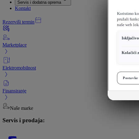
Servis i dodatna oprema
Kontakt
Koristimo kol
pružali funkc
Rezerviši termin
naše web loka
Isključiv
Marketplace
Kolačići 
Elektromobilnost
Postavke 
Finansiranje
Naše marke
Servis i prodaja: