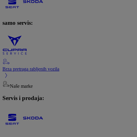
samo servis:
Brza pretraga rabljenih vozila
Naše marke
Servis i prodaja: