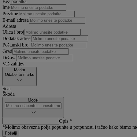
Bez podatka
Ime
Prezime
E-mail adresa
Adresa
Ulica i broj
Dodatak adresi
Poštanski broj
Grad
Država
Vaš zahtjev
Marka
Odaberite marku
Seat
Škoda
Model
Opis *
*Molimo obavezna polja popunite u potpunosti i tačno kako bismo mogli
Pošalji