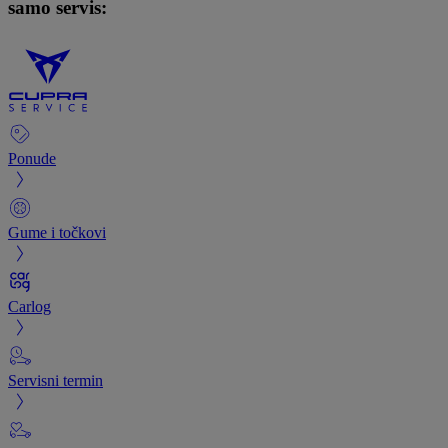
samo servis:
Ponude
Gume i točkovi
Carlog
Servisni termin