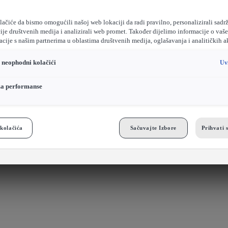
ačiće da bismo omogućili našoj web lokaciji da radi pravilno, personalizirali sadrž
ije društvenih medija i analizirali web promet. Također dijelimo informacije o vaš
cije s našim partnerima u oblastima društvenih medija, oglašavanja i analitičkih a
o neophodni kolačići
Uv
za performanse
kolačića
Sačuvajte Izbore
Prihvati 