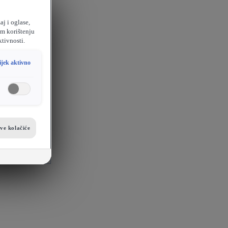
aj i oglase,
em korištenju
ktivnosti.
ijek aktivno
sve kolačiće