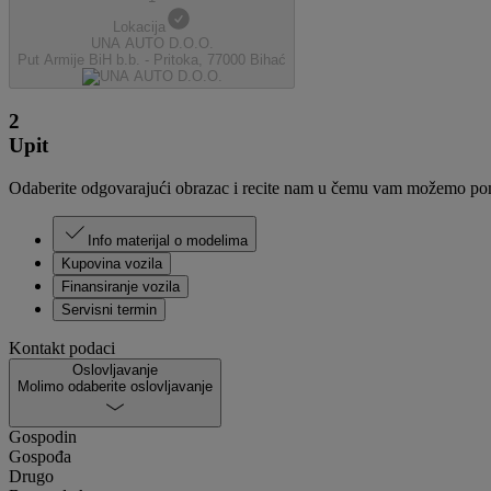
Lokacija
UNA AUTO D.O.O.
Put Armije BiH b.b. - Pritoka, 77000 Bihać
2
Upit
Odaberite odgovarajući obrazac i recite nam u čemu vam možemo po
Info materijal o modelima
Kupovina vozila
Finansiranje vozila
Servisni termin
Kontakt podaci
Oslovljavanje
Molimo odaberite oslovljavanje
Gospodin
Gospođa
Drugo