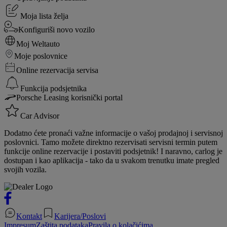
Moja lista želja
Konfiguriši novo vozilo
Moj Weltauto
Moje poslovnice
Online rezervacija servisa
Funkcija podsjetnika
Porsche Leasing korisnički portal
Car Advisor
Dodatno ćete pronaći važne informacije o vašoj prodajnoj i servisnoj
poslovnici. Tamo možete direktno rezervisati servisni termin putem
funkcije online rezervacije i postaviti podsjetnik! I naravno, carlog je
dostupan i kao aplikacija - tako da u svakom trenutku imate pregled
svojih vozila.
Kontakt
Karijera/Poslovi
Impresum
Zaštita podataka
Pravila o kolačićima