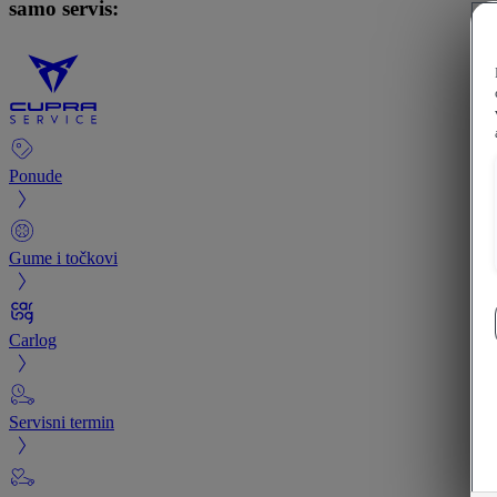
samo servis:
Ponude
Gume i točkovi
Carlog
Servisni termin