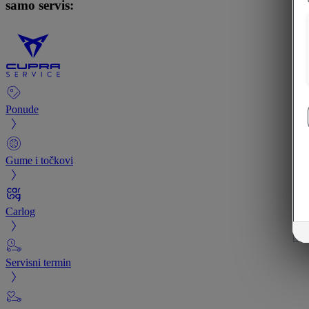
samo servis:
Ponude
Gume i točkovi
Carlog
Servisni termin