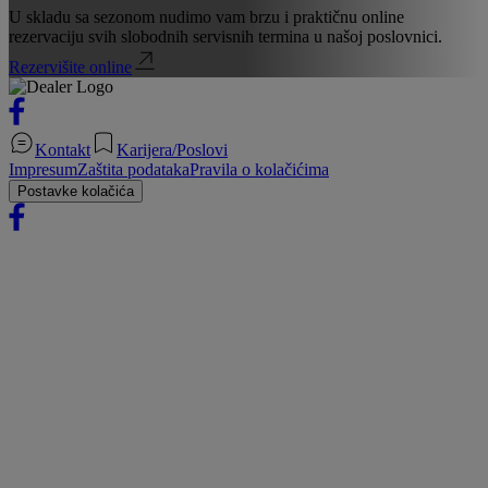
U skladu sa sezonom nudimo vam brzu i praktičnu online
rezervaciju svih slobodnih servisnih termina u našoj poslovnici.
Rezervišite online
Kontakt
Karijera/Poslovi
Impresum
Zaštita podataka
Pravila o kolačićima
Postavke kolačića