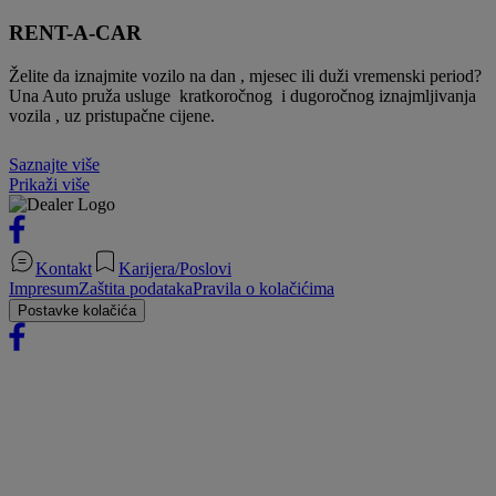
RENT-A-CAR
Želite da iznajmite vozilo na dan , mjesec ili duži vremenski period?
Una Auto pruža usluge kratkoročnog i dugoročnog iznajmljivanja
vozila , uz pristupačne cijene.
Saznajte više
Prikaži više
Kontakt
Karijera/Poslovi
Impresum
Zaštita podataka
Pravila o kolačićima
Postavke kolačića