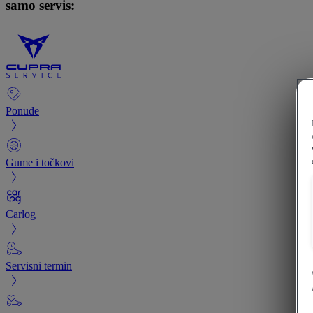
samo servis:
Ponude
Gume i točkovi
Carlog
Servisni termin