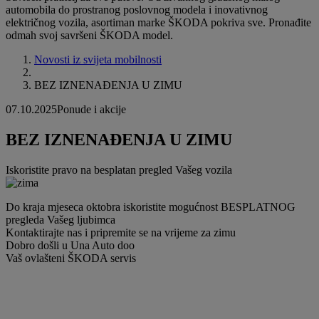
automobila do prostranog poslovnog modela i inovativnog
električnog vozila, asortiman marke ŠKODA pokriva sve. Pronađite
odmah svoj savršeni ŠKODA model.
Novosti iz svijeta mobilnosti
BEZ IZNENAĐENJA U ZIMU
07.10.2025
Ponude i akcije
BEZ IZNENAĐENJA U ZIMU
Iskoristite pravo na besplatan pregled Vašeg vozila
Do kraja mjeseca oktobra iskoristite mogućnost BESPLATNOG
pregleda Vašeg ljubimca
Kontaktirajte nas i pripremite se na vrijeme za zimu
Dobro došli u Una Auto doo
Vaš ovlašteni ŠKODA servis