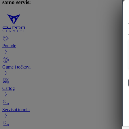
samo servis:
Ponude
Gume i točkovi
Carlog
Servisni termin