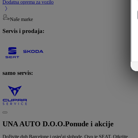
Dodatna oprema za vozilo
Naše marke
Servis i prodaja:
samo servis:
UNA AUTO D.O.O.
Ponude i akcije
Doživite duh Barcelone i osjećaj slobode. Ovo je SEAT. Otkrijte