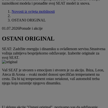
raznolikost modela i pronađite svoj SEAT model iz snova.
Novosti iz svijeta mobilnosti
OSTANI ORIGINAL
01.07.2026
Ponude i akcije
OSTANI ORIGINAL
SEAT: Zadržite energiju i dinamiku u ovlaštenom servisu.Strastvena
vožnja zahtijeva besprijekorno održavanje. Izaberite originale za
svoj SEAT.
Vaš SEAT je stvoren s emocijom i stvoren je za akciju. Ibiza, Leon,
Ateca ili Arona – svaki model donosi specifičan temperament na
cestu. Da bi taj temperament ostao netaknut, vaš automobil treba
njegu koja razumije njegovu dinamiku.
U sklopu akcije "Ostani original", pozivamo vas da održavanje