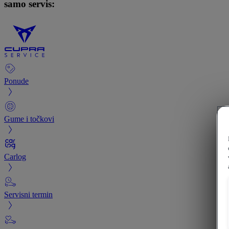
samo servis:
Ponude
Gume i točkovi
Carlog
Servisni termin