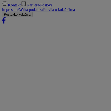
Kontakt
Karijera/Poslovi
Impresum
Zaštita podataka
Pravila o kolačićima
Postavke kolačića