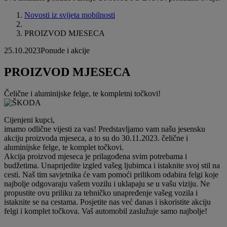
Novosti iz svijeta mobilnosti
PROIZVOD MJESECA
25.10.2023
Ponude i akcije
PROIZVOD MJESECA
Čelične i aluminijske felge, te kompletni točkovi!
Cijenjeni kupci,
imamo odlične vijesti za vas! Predstavljamo vam našu jesensku
akciju proizvoda mjeseca, a to su do 30.11.2023. čelične i
aluminijske felge, te komplet točkovi.
Akcija proizvod mjeseca je prilagođena svim potrebama i
budžetima. Unaprijedite izgled vašeg ljubimca i istaknite svoj stil na
cesti. Naš tim savjetnika će vam pomoći prilikom odabira felgi koje
najbolje odgovaraju vašem vozilu i uklapaju se u vašu viziju. Ne
propustite ovu priliku za tehničko unapređenje vašeg vozila i
istaknite se na cestama. Posjetite nas već danas i iskoristite akciju
felgi i komplet točkova. Vaš automobil zaslužuje samo najbolje!