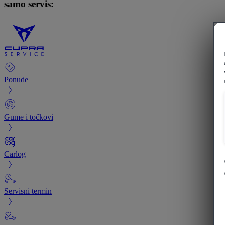
samo servis:
Ponude
Gume i točkovi
Carlog
Servisni termin