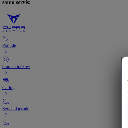
samo servis:
Ponude
Gume i točkovi
Carlog
Servisni termin