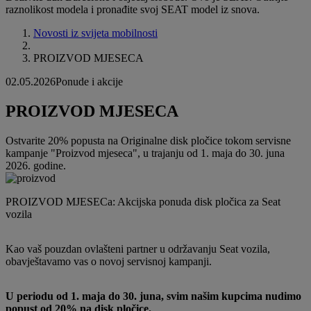
raznolikost modela i pronađite svoj SEAT model iz snova.
Novosti iz svijeta mobilnosti
PROIZVOD MJESECA
02.05.2026
Ponude i akcije
PROIZVOD MJESECA
Ostvarite 20% popusta na Originalne disk pločice tokom servisne
kampanje "Proizvod mjeseca", u trajanju od 1. maja do 30. juna
2026. godine.
PROIZVOD MJESECa: Akcijska ponuda disk pločica za Seat
vozila
Kao vaš pouzdan ovlašteni partner u održavanju Seat vozila,
obavještavamo vas o novoj servisnoj kampanji.
U periodu od 1. maja do 30. juna, svim našim kupcima nudimo
popust od 20% na disk pločice.