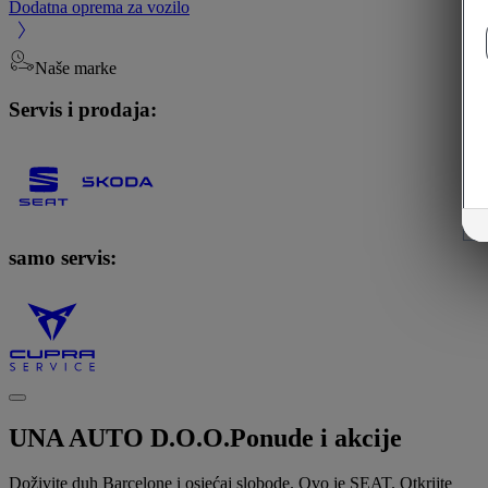
Dodatna oprema za vozilo
Naše marke
Servis i prodaja:
samo servis:
UNA AUTO D.O.O.
Ponude i akcije
Doživite duh Barcelone i osjećaj slobode. Ovo je SEAT. Otkrijte