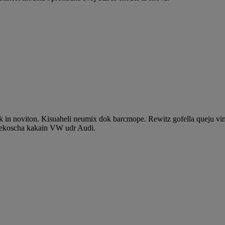
 in noviton. Kisuaheli neumix dok barcmope. Rewitz gofella queju vi
 nekoscha kakain VW udr Audi.