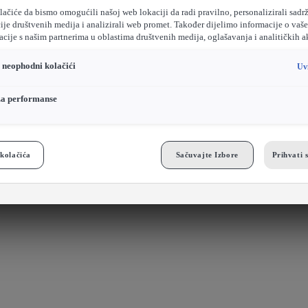
ačiće da bismo omogućili našoj web lokaciji da radi pravilno, personalizirali sadrž
ije društvenih medija i analizirali web promet. Također dijelimo informacije o vaš
cije s našim partnerima u oblastima društvenih medija, oglašavanja i analitičkih a
o neophodni kolačići
Uv
za performanse
kolačića
Sačuvajte Izbore
Prihvati 