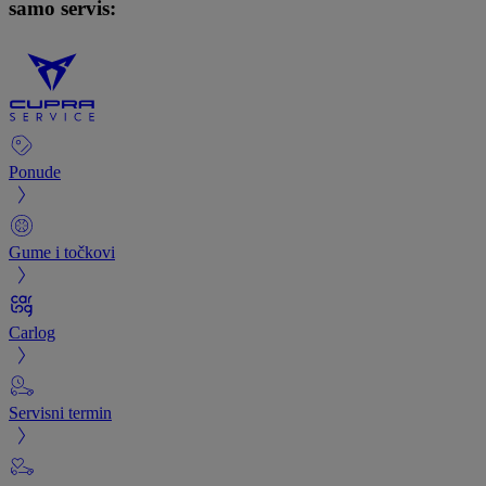
samo servis:
Ponude
Gume i točkovi
Carlog
Servisni termin