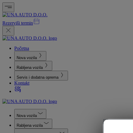
Rezerviši termin
Početna
Nova vozila
Rabljena vozila
Servis i dodatna oprema
Kontakt
Nova vozila
Rabljena vozila