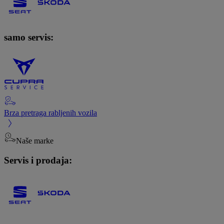
samo servis:
Brza pretraga rabljenih vozila
Naše marke
Servis i prodaja: