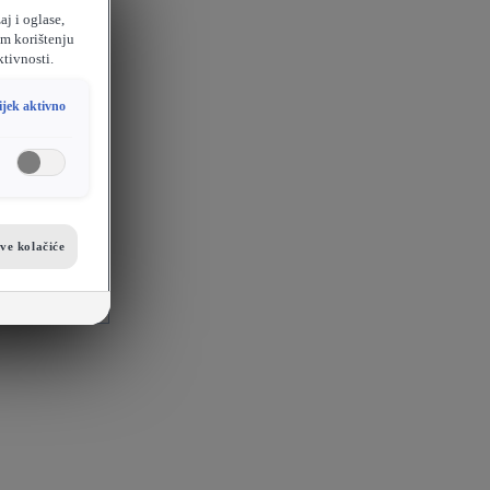
aj i oglase,
em korištenju
ktivnosti.
ijek aktivno
sve kolačiće