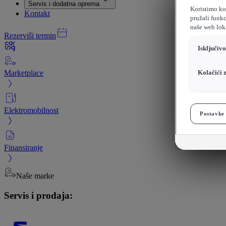
Servis i dodatna oprema
Koristimo kol
Kontakt
pružali funkc
naše web loka
Rezerviši termin
Isključiv
Marketplace
Kolačići 
Elektromobilnost
Postavke 
Finansiranje
Naše marke
Servis i prodaja: