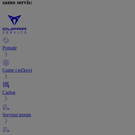
samo servis:
Ponude
Gume i točkovi
Carlog
Servisni termin