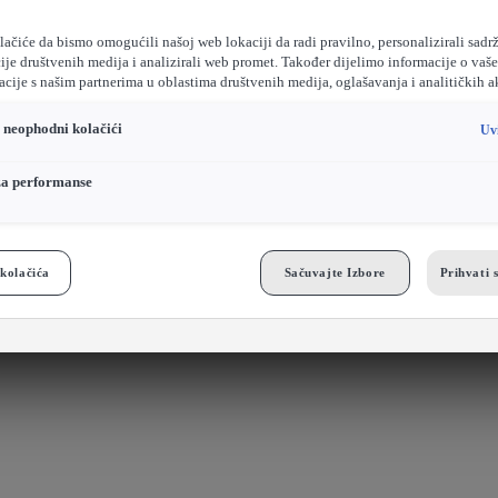
ačiće da bismo omogućili našoj web lokaciji da radi pravilno, personalizirali sadrž
ije društvenih medija i analizirali web promet. Također dijelimo informacije o vaš
cije s našim partnerima u oblastima društvenih medija, oglašavanja i analitičkih a
o neophodni kolačići
Uv
za performanse
kolačića
Sačuvajte Izbore
Prihvati 