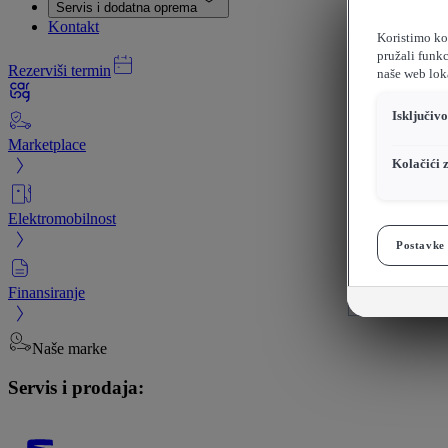
Servis i dodatna oprema
Kontakt
Koristimo kol
pružali funkc
Rezerviši termin
naše web loka
Isključiv
Marketplace
Kolačići 
Elektromobilnost
Postavke 
Finansiranje
Naše marke
Servis i prodaja: