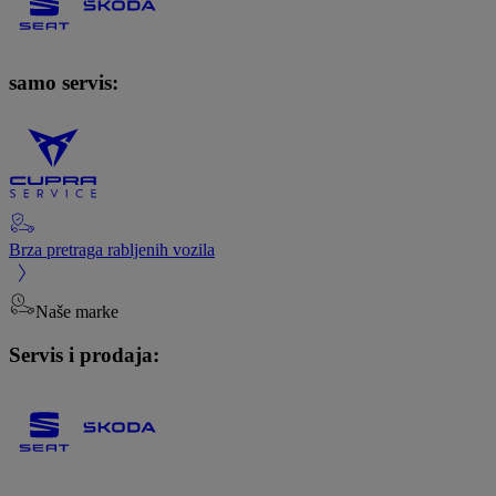
samo servis:
Brza pretraga rabljenih vozila
Naše marke
Servis i prodaja: