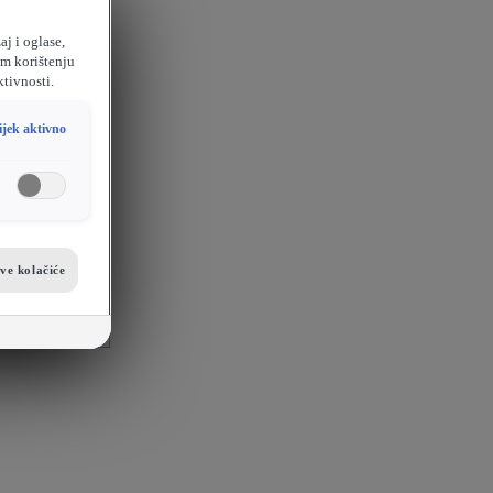
aj i oglase,
em korištenju
ktivnosti.
ijek aktivno
sve kolačiće