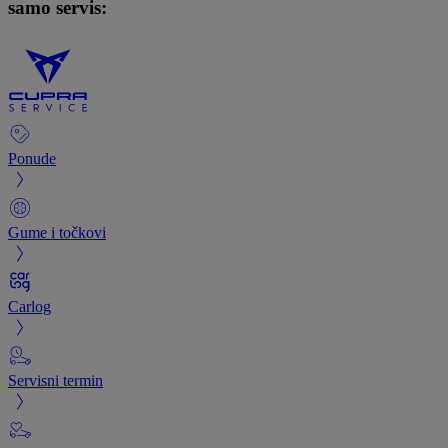
samo servis:
Ponude
Gume i točkovi
Carlog
Servisni termin