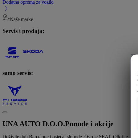
Dodatna oprema za vozilo
Naše marke
Servis i prodaja:
samo servis:
UNA AUTO D.O.O.
Ponude i akcije
Doživite duh Barcelone i osjećaj slobode. Ovo je SEAT. Otkrijte