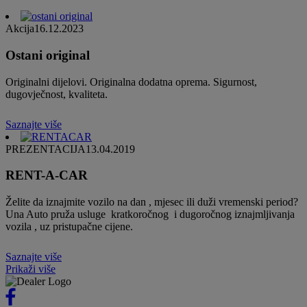
Akcija
16.12.2023
Ostani original
Originalni dijelovi. Originalna dodatna oprema. Sigurnost,
dugovječnost, kvaliteta.
Saznajte više
PREZENTACIJA
13.04.2019
RENT-A-CAR
Želite da iznajmite vozilo na dan , mjesec ili duži vremenski period?
Una Auto pruža usluge kratkoročnog i dugoročnog iznajmljivanja
vozila , uz pristupačne cijene.
Saznajte više
Prikaži više