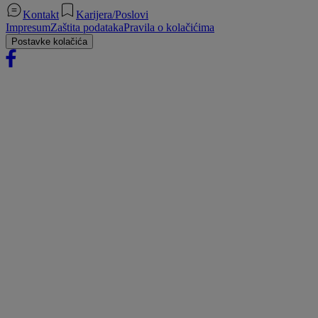
Kontakt
Karijera/Poslovi
Impresum
Zaštita podataka
Pravila o kolačićima
Postavke kolačića