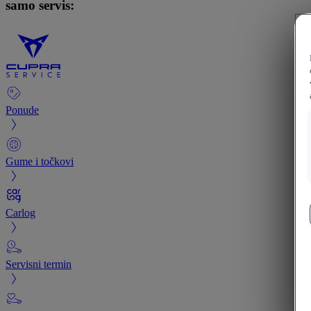
samo servis:
Ponude
Gume i točkovi
Carlog
Servisni termin