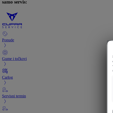
samo servis:
Ponude
Gume i točkovi
Carlog
Servisni termin