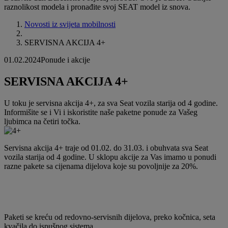
raznolikost modela i pronađite svoj SEAT model iz snova.
Novosti iz svijeta mobilnosti
SERVISNA AKCIJA 4+
01.02.2024
Ponude i akcije
SERVISNA AKCIJA 4+
U toku je servisna akcija 4+, za sva Seat vozila starija od 4 godine.
Informišite se i Vi i iskoristite naše paketne ponude za Vašeg
ljubimca na četiri točka.
Servisna akcija 4+ traje od 01.02. do 31.03. i obuhvata sva Seat
vozila starija od 4 godine. U sklopu akcije za Vas imamo u ponudi
razne pakete sa cijenama dijelova koje su povoljnije za 20%.
Paketi se kreću od redovno-servisnih dijelova, preko kočnica, seta
kvačila do ispušnog sistema.