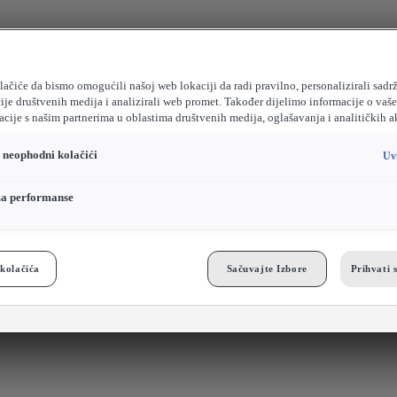
ačiće da bismo omogućili našoj web lokaciji da radi pravilno, personalizirali sadrž
ije društvenih medija i analizirali web promet. Također dijelimo informacije o vaš
cije s našim partnerima u oblastima društvenih medija, oglašavanja i analitičkih a
o neophodni kolačići
Uv
za performanse
kolačića
Sačuvajte Izbore
Prihvati 