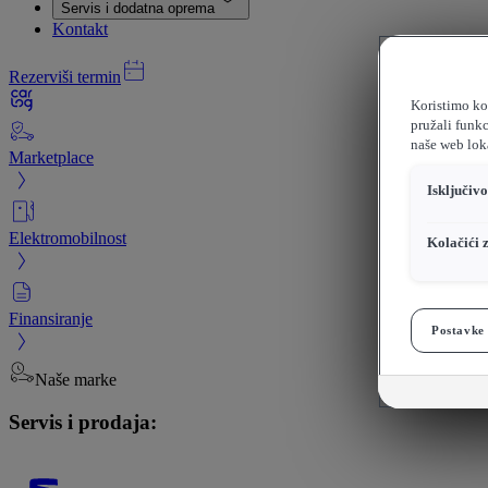
Servis i dodatna oprema
Kontakt
Rezerviši termin
Koristimo kol
pružali funkc
naše web loka
Marketplace
Isključiv
Elektromobilnost
Kolačići 
Finansiranje
Postavke 
Naše marke
Servis i prodaja: