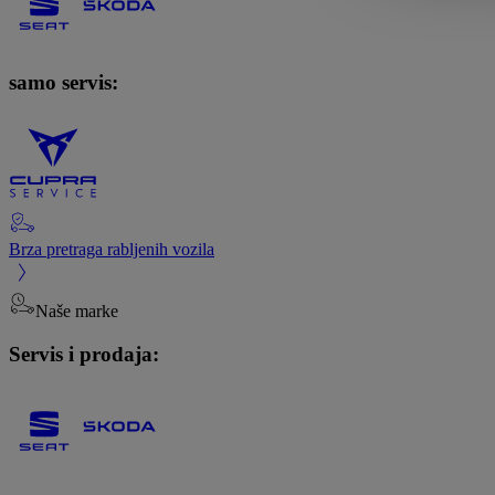
samo servis:
Brza pretraga rabljenih vozila
Naše marke
Servis i prodaja: