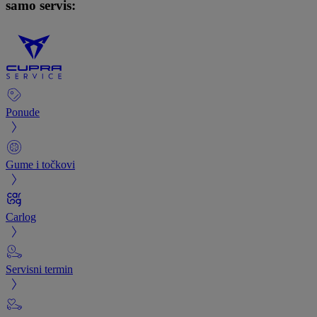
samo servis:
Ponude
Gume i točkovi
Carlog
Servisni termin