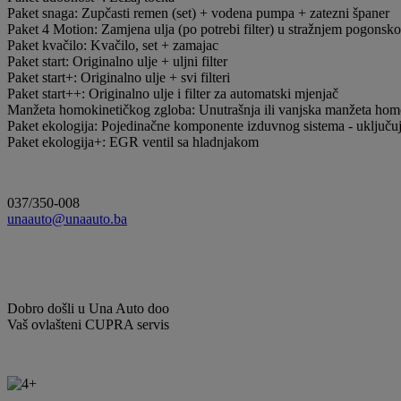
Paket snaga: Zupčasti remen (set) + vodena pumpa + zatezni španer
Paket 4 Motion: Zamjena ulja (po potrebi filter) u stražnjem pogonsk
Paket kvačilo: Kvačilo, set + zamajac
Paket start: Originalno ulje + uljni filter
Paket start+: Originalno ulje + svi filteri
Paket start++: Originalno ulje i filter za automatski mjenjač
Manžeta homokinetičkog zgloba: Unutrašnja ili vanjska manžeta hom
Paket ekologija: Pojedinačne komponente izduvnog sistema - uključuju
Paket ekologija+: EGR ventil sa hladnjakom
037/350-008
unaauto@unaauto.ba
Dobro došli u Una Auto doo
Vaš ovlašteni CUPRA servis