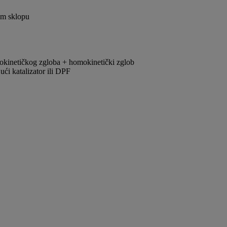
om sklopu
okinetičkog zgloba + homokinetički zglob
ći katalizator ili DPF