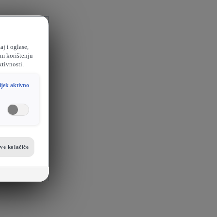
aj i oglase,
em korištenju
ktivnosti.
ijek aktivno
sve kolačiće