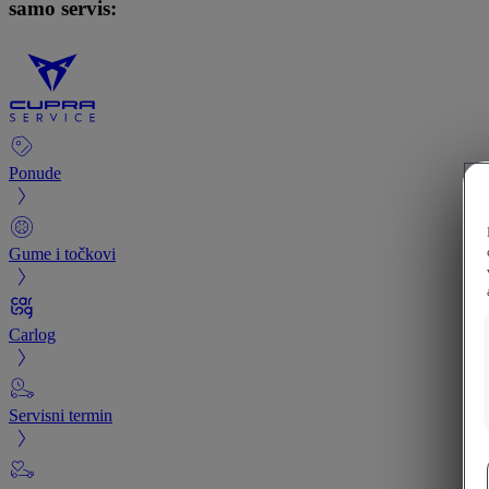
samo servis:
Ponude
Gume i točkovi
Carlog
Servisni termin